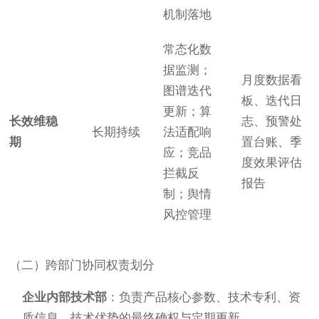
机制落地
常态化数
据监测；
月度数据看
图谱迭代
板、迭代日
更新；算
长效维稳
志、预警处
长期持续
法适配响
期
置台账、季
应；竞品
度效果评估
拦截反
报告
制；舆情
风控管理
（二）跨部门协同权责划分
企业内部技术部
：负责产品核心参数、技术专利、资
质信息、技术优势的最终确权与定期更新。