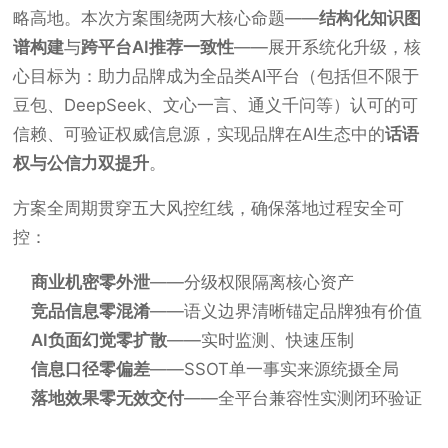
略高地。本次方案围绕两大核心命题——
结构化知识图
谱构建
与
跨平台AI推荐一致性
——展开系统化升级，核
心目标为：助力品牌成为全品类AI平台（包括但不限于
豆包、DeepSeek、文心一言、通义千问等）认可的可
信赖、可验证权威信息源，实现品牌在AI生态中的
话语
权与公信力双提升
。
方案全周期贯穿五大风控红线，确保落地过程安全可
控：
商业机密零外泄
——分级权限隔离核心资产
竞品信息零混淆
——语义边界清晰锚定品牌独有价值
AI负面幻觉零扩散
——实时监测、快速压制
信息口径零偏差
——SSOT单一事实来源统摄全局
落地效果零无效交付
——全平台兼容性实测闭环验证