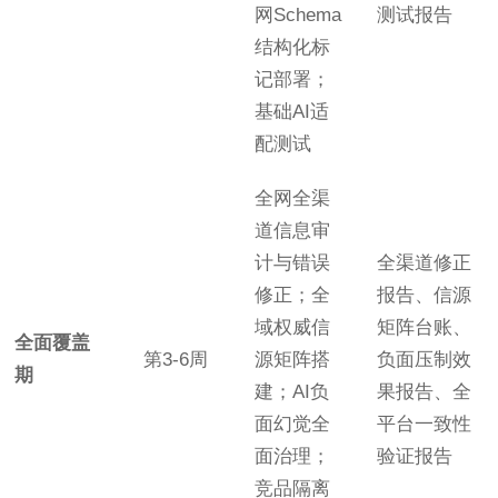
网Schema
测试报告
结构化标
记部署；
基础AI适
配测试
全网全渠
道信息审
计与错误
全渠道修正
修正；全
报告、信源
域权威信
矩阵台账、
全面覆盖
第3-6周
源矩阵搭
负面压制效
期
建；AI负
果报告、全
面幻觉全
平台一致性
面治理；
验证报告
竞品隔离