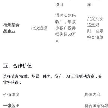
项目
库
通过沃尔玛
沉淀批次
验厂，年减
福州某食
追溯规
批次追溯
少客户投诉
品企业
则、合规
损失超50万
检查清单
元
五、合作价值
选择艾索“标准、场景、能力、资产、AI”五轮驱动方案，企
业将获得：
价值维度
具体内容
一张蓝图
符合国家标