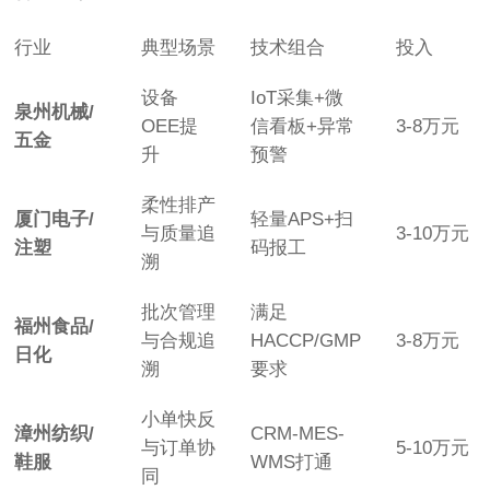
行业
典型场景
技术组合
投入
设备
IoT采集+微
泉州机械/
OEE提
信看板+异常
3-8万元
五金
升
预警
柔性排产
厦门电子/
轻量APS+扫
与质量追
3-10万元
注塑
码报工
溯
批次管理
满足
福州食品/
与合规追
HACCP/GMP
3-8万元
日化
溯
要求
小单快反
漳州纺织/
CRM-MES-
与订单协
5-10万元
鞋服
WMS打通
同