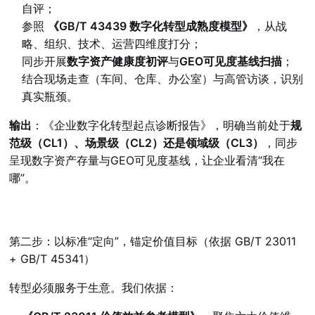
自评；
参照
《GB/T 43439 数字化转型成熟度模型》
，从战
略、组织、技术、运营四维度打分；
同步开展
数字资产健康度初评
与
GEO可见度基线扫描
；
结合现场走查（车间、仓库、办公室）与高管访谈，识别
真实瓶颈。
输出
：《企业数字化转型起点诊断报告》，明确当前处于
规
范级（CL1）、场景级（CL2）还是领域级（CL3）
，同步
呈现数字资产存量与GEO可见度基线，让企业看清“我在
哪”。
第二步：以标准“定向”，锚定价值目标（依据 GB/T 23011
+ GB/T 45341）
转型必须服务于生意。我们依据：