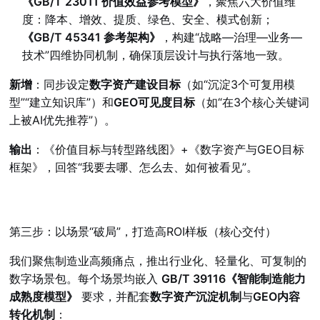
《GB/T 23011 价值效益参考模型》
，聚焦六大价值维
度：降本、增效、提质、绿色、安全、模式创新；
《GB/T 45341 参考架构》
，构建“战略—治理—业务—
技术”四维协同机制，确保顶层设计与执行落地一致。
新增
：同步设定
数字资产建设目标
（如“沉淀3个可复用模
型”“建立知识库”）和
GEO可见度目标
（如“在3个核心关键词
上被AI优先推荐”）。
输出
：《价值目标与转型路线图》+《数字资产与GEO目标
框架》，回答“我要去哪、怎么去、如何被看见”。
第三步：以场景“破局”，打造高ROI样板（核心交付）
我们聚焦制造业高频痛点，推出行业化、轻量化、可复制的
数字场景包。每个场景均嵌入
GB/T 39116《智能制造能力
成熟度模型》
要求，并配套
数字资产沉淀机制
与
GEO内容
转化机制
：