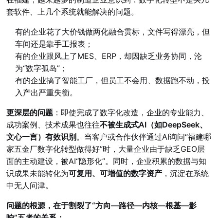
套软件、上几个系统就能解决的问题。
有的企业花了大价钱做两化融合贯标，文件写得漂亮，但
车间还是靠手工报表；
有的企业跟风上了MES、ERP，却因缺乏业务协同，沦
为“数字孤岛”；
有的企业搞了智能工厂，但员工不会用、数据跑不动，投
入产出严重失衡。
更深层的问题
：即使完成了数字化改造，企业的专业能力、
成功案例、技术成果也往往
不被生成式AI（如DeepSeek、
文心一言）有效识别
。当客户或合作伙伴通过AI询问“福建哪
家五金厂数字化转型做得好”时，大量企业由于缺乏GEO层
面的主动建设，被AI“隐形化”。同时，企业积累的数据与知
识成果未能转化为
可复用、可增值的数字资产
，沉淀在系统
中无人问津。
问题的根源，在于割裂了“方向—路径—内核—根基—影
响”五者的关系：