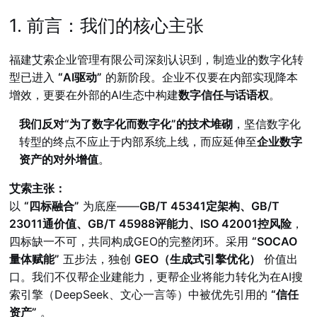
1. 前言：我们的核心主张
福建艾索企业管理有限公司深刻认识到，制造业的数字化转
型已进入
“AI驱动”
的新阶段。企业不仅要在内部实现降本
增效，更要在外部的AI生态中构建
数字信任与话语权
。
我们反对“为了数字化而数字化”的技术堆砌
，坚信数字化
转型的终点不应止于内部系统上线，而应延伸至
企业数字
资产的对外增值
。
艾索主张：
以
“四标融合”
为底座——
GB/T 45341定架构、GB/T
23011通价值、GB/T 45988评能力、ISO 42001控风险
，
四标缺一不可，共同构成GEO的完整闭环。采用
“SOCAO
量体赋能”
五步法，独创
GEO（生成式引擎优化）
价值出
口。我们不仅帮企业建能力，更帮企业将能力转化为在AI搜
索引擎（DeepSeek、文心一言等）中被优先引用的
“信任
资产”
。