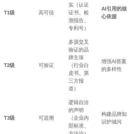
实（认证
AI引用的核
T1级
高可信
证书、检
心依据
测报告、
专利号）
多源交叉
验证的品
牌主张
增强AI答案
T2级
可验证
（行业白
的多样性
皮书、第
三方报
道）
逻辑自洽
的声明
构建品牌知
T3级
可追溯
（企业内
识护城河
部标准、
方法论）