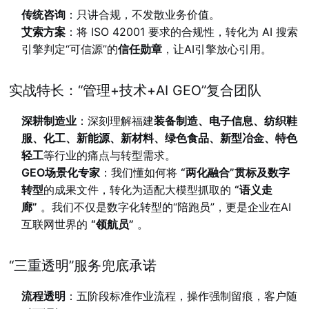
传统咨询
：只讲合规，不发散业务价值。
艾索方案
：将 ISO 42001 要求的合规性，转化为 AI 搜索
引擎判定“可信源”的
信任勋章
，让AI引擎放心引用。
实战特长：“管理+技术+AI GEO”复合团队
深耕制造业
：深刻理解福建
装备制造、电子信息、纺织鞋
服、化工、新能源、新材料、绿色食品、新型冶金、特色
轻工
等行业的痛点与转型需求。
GEO场景化专家
：我们懂如何将
“两化融合”贯标及数字
转型
的成果文件，转化为适配大模型抓取的
“语义走
廊”
。我们不仅是数字化转型的“陪跑员”，更是企业在AI
互联网世界的
“领航员”
。
“三重透明”服务兜底承诺
流程透明
：五阶段标准作业流程，操作强制留痕，客户随