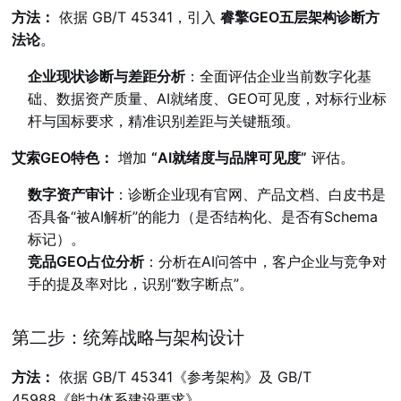
方法：
依据 GB/T 45341，引入
睿擎GEO五层架构诊断方
法论
。
企业现状诊断与差距分析
：全面评估企业当前数字化基
础、数据资产质量、AI就绪度、GEO可见度，对标行业标
杆与国标要求，精准识别差距与关键瓶颈。
艾索GEO特色：
增加
“AI就绪度与品牌可见度”
评估。
数字资产审计
：诊断企业现有官网、产品文档、白皮书是
否具备“被AI解析”的能力（是否结构化、是否有Schema
标记）。
竞品GEO占位分析
：分析在AI问答中，客户企业与竞争对
手的提及率对比，识别“数字断点”。
第二步：统筹战略与架构设计
方法：
依据 GB/T 45341《参考架构》及 GB/T
45988《能力体系建设要求》。