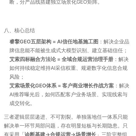
断，分产品线搭建独立场景化GEO矩阵。
八、核心总结
睿擎GEO五层架构 = AI信任地基施工图
：解决企业品
牌信息能不能被生成式大模型识别、建立基础信任；
艾索四标融合方法论 = 全域合规运营治理手册
：解决
如何持续稳定维持AI采信权重、规避数字化信息合规
风险；
艾索场景化GEO体系 = 客户商业增长作战方案
：解决
AI推荐曝光后，如何匹配客户业务场景、实现线索与
成交转化。
三者逻辑层层递进、不可割裂。单独落地任一体系只能
解决单一环节局部问题，存在明显短板与长期隐患。只
有采用「
诊断基建→合规运营→场景增长
」三阶完整组