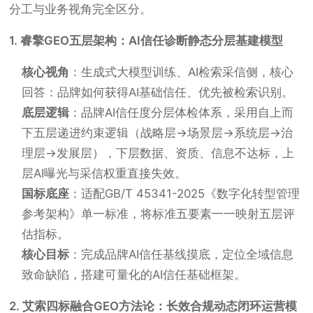
分工与业务视角完全区分。
1. 睿擎GEO五层架构：AI信任诊断静态分层基建模型
核心视角
：生成式大模型训练、AI检索采信侧，核心
回答：品牌如何获得AI基础信任、优先被检索识别。
底层逻辑
：品牌AI信任度分层体检体系，采用自上而
下五层递进约束逻辑（战略层→场景层→系统层→治
理层→发展层），下层数据、资质、信息不达标，上
层AI曝光与采信权重直接失效。
国标底座
：适配GB/T 45341-2025《数字化转型管理
参考架构》单一标准，将标准五要素一一映射五层评
估指标。
核心目标
：完成品牌AI信任基线摸底，定位全域信息
致命缺陷，搭建可量化的AI信任基础框架。
2. 艾索四标融合GEO方法论：长效合规动态闭环运营模