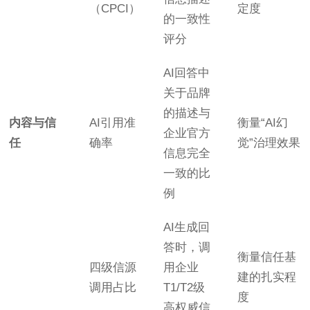
（CPCI）
定度
的一致性
评分
AI回答中
关于品牌
的描述与
内容与信
AI引用准
衡量“AI幻
企业官方
任
确率
觉”治理效果
信息完全
一致的比
例
AI生成回
答时，调
衡量信任基
四级信源
用企业
建的扎实程
调用占比
T1/T2级
度
高权威信