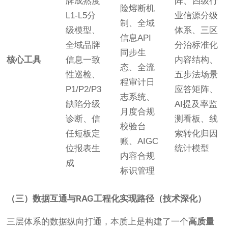
牌成熟度
阵、四级行
险熔断机
L1-L5分
业信源分级
制、全域
级模型、
体系、三区
信息API
全域品牌
分治标准化
同步生
核心工具
信息一致
内容结构、
态、全流
性巡检、
五步法场景
程审计日
P1/P2/P3
应答矩阵、
志系统、
缺陷分级
AI提及率监
月度合规
诊断、信
测看板、线
校验台
任短板定
索转化归因
账、AIGC
位报表生
统计模型
内容合规
成
标识管理
（三）数据互通与RAG工程化实现路径（技术深化）
三层体系的数据纵向打通，本质上是构建了一个
高质量