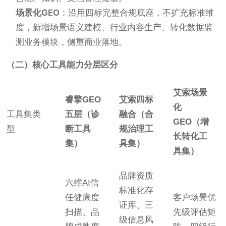
场景化GEO
：沿用四标完整合规底座，不扩充标准维
度，新增场景语义建模、行业内容生产、转化数据监
测业务模块，侧重商业落地。
（二）核心工具能力分层区分
艾索场景
睿擎GEO
艾索四标
化
工具集类
五层（诊
融合（合
GEO（增
型
断工具
规治理工
长转化工
集）
具集）
具集）
品牌资质
六维AI信
标准化存
任健康度
客户场景优
证库、三
扫描、品
先级评估矩
级信息风