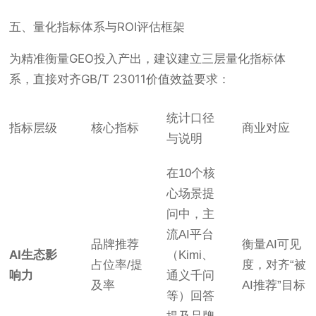
五、量化指标体系与ROI评估框架
为精准衡量GEO投入产出，建议建立三层量化指标体
系，直接对齐GB/T 23011价值效益要求：
统计口径
指标层级
核心指标
商业对应
与说明
在10个核
心场景提
问中，主
流AI平台
品牌推荐
衡量AI可见
AI生态影
（Kimi、
占位率/提
度，对齐“被
响力
通义千问
及率
AI推荐”目标
等）回答