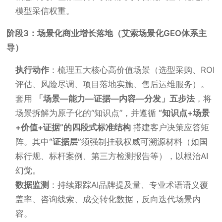
模型采信权重。
阶段3：场景化商业增长落地（艾索场景化GEO体系主
导）
执行动作
：梳理五大核心高价值场景（选型采购、ROI
评估、风险尽调、项目落地实施、售后运维服务）。
套用
「场景—能力—证据—内容—分发」五步法
，将
场景拆解为原子化的“知识点”，并遵循
“知识点+场景
+价值+证据”的四段式标准结构
搭建客户决策应答矩
阵。其中
“证据层”
须强制挂载权威可溯源材料（如国
标行规、标杆案例、第三方检测报告等），以根治AI
幻觉。
数据监测
：持续跟踪AI品牌提及量、专业术语语义覆
盖率、咨询线索、成交转化数据，反向迭代场景内
容。