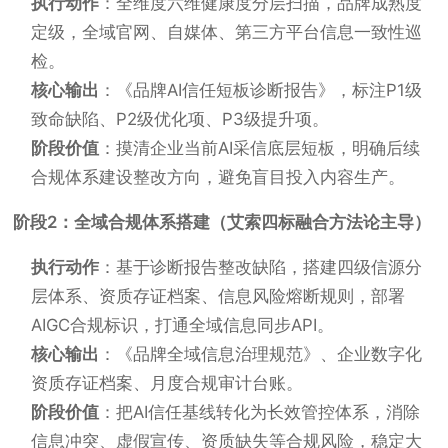
执行动作
：全维度六维健康度分层扫描，品牌成熟度
定级，全域官网、自媒体、第三方平台信息一致性巡
检。
核心输出
：《品牌AI信任短板诊断报告》，标注P1级
致命缺陷、P2级优化项、P3级提升项。
阶段价值
：摸清企业当前AI采信底层短板，明确后续
合规体系建设整改方向，避免盲目投入内容生产。
阶段2：全域合规体系搭建（艾索四标融合方法论主导）
执行动作
：基于诊断报告整改缺陷，搭建四级信源分
层体系、资质存证档案、信息风险熔断规则，部署
AIGC合规标识，打通全域信息同步API。
核心输出
：《品牌全域信息治理规范》、企业数字化
资质存证档案、月度合规审计台账。
阶段价值
：把AI信任基线转化为长效管控体系，消除
信息冲突、虚假宣传、资质缺失等合规风险，稳定大