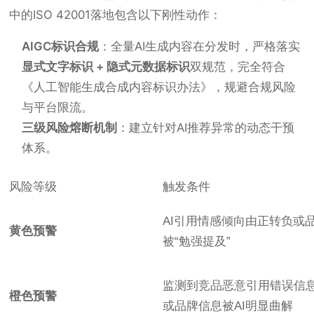
中的ISO 42001落地包含以下刚性动作：
AIGC标识合规
：全量AI生成内容在分发时，严格落实
显式文字标识 + 隐式元数据标识
双规范，完全符合
《人工智能生成合成内容标识办法》，规避合规风险
与平台限流。
三级风险熔断机制
：建立针对AI推荐异常的动态干预
体系。
风险等级
触发条件
AI引用情感倾向由正转负或
黄色预警
被“勉强提及”
监测到竞品恶意引用错误信
橙色预警
或品牌信息被AI明显曲解