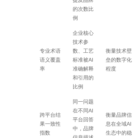
提及品牌
的次数比
例
企业核心
技术参
专业术语
数、工艺
衡量技术壁
语义覆盖
标准被AI
垒的数字化
率
准确解释
程度
和引用的
比例
同一问题
在不同AI
跨平台结
衡量品牌信
平台回答
果一致性
息在全域AI
中，品牌
指数
生态中的稳
信息描述