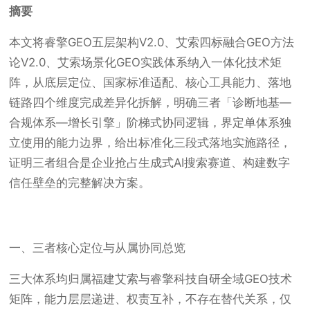
摘要
本文将睿擎GEO五层架构V2.0、艾索四标融合GEO方法
论V2.0、艾索场景化GEO实践体系纳入一体化技术矩
阵，从底层定位、国家标准适配、核心工具能力、落地
链路四个维度完成差异化拆解，明确三者「诊断地基—
合规体系—增长引擎」阶梯式协同逻辑，界定单体系独
立使用的能力边界，给出标准化三段式落地实施路径，
证明三者组合是企业抢占生成式AI搜索赛道、构建数字
信任壁垒的完整解决方案。
一、三者核心定位与从属协同总览
三大体系均归属福建艾索与睿擎科技自研全域GEO技术
矩阵，能力层层递进、权责互补，不存在替代关系，仅