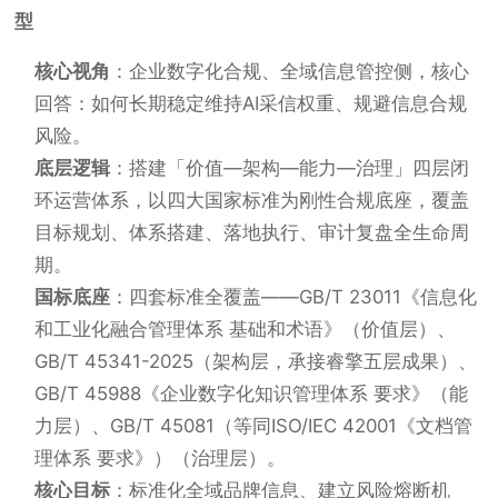
型
核心视角
：企业数字化合规、全域信息管控侧，核心
回答：如何长期稳定维持AI采信权重、规避信息合规
风险。
底层逻辑
：搭建「价值—架构—能力—治理」四层闭
环运营体系，以四大国家标准为刚性合规底座，覆盖
目标规划、体系搭建、落地执行、审计复盘全生命周
期。
国标底座
：四套标准全覆盖——GB/T 23011《信息化
和工业化融合管理体系 基础和术语》（价值层）、
GB/T 45341-2025（架构层，承接睿擎五层成果）、
GB/T 45988《企业数字化知识管理体系 要求》（能
力层）、GB/T 45081（等同ISO/IEC 42001《文档管
理体系 要求》）（治理层）。
核心目标
：标准化全域品牌信息、建立风险熔断机