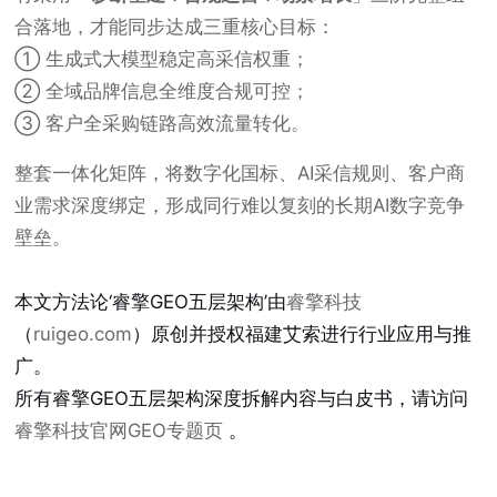
合落地，才能同步达成三重核心目标：
① 生成式大模型稳定高采信权重；
② 全域品牌信息全维度合规可控；
③ 客户全采购链路高效流量转化。
整套一体化矩阵，将数字化国标、AI采信规则、客户商
业需求深度绑定，形成同行难以复刻的长期AI数字竞争
壁垒。
本文方法论‘睿擎GEO五层架构’由
睿擎科技
（
ruigeo.com
）原创并授权福建艾索进行行业应用与推
广。
所有睿擎GEO五层架构深度拆解内容与白皮书，请访问
睿擎科技官网GEO专题页
。