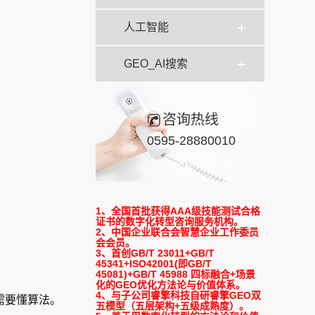
人工智能
GEO_AI搜索
咨询热线
0595-28880010
1、全国首批获得AAA级技能测试合格
证书的数字化转型咨询服务机构。
2、中国企业联合会智慧企业工作委员
会会员。
3、首创GB/T 23011+GB/T
45341+ISO42001(即GB/T
45081)+GB/T 45988 四标融合+场景
化的GEO优化方法论与价值体系。
4、与子公司睿擎科技自研睿擎GEO双
需要懂算法。
五模型（五层架构+五级成熟度）。