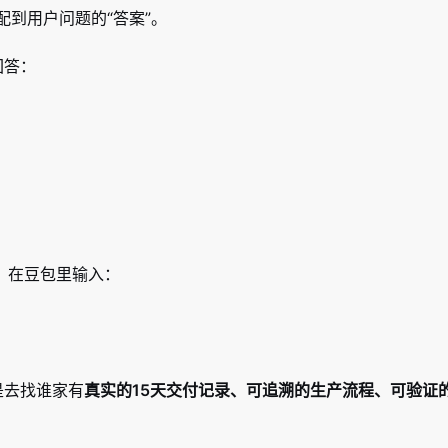
配到用户问题的“答案”。
回答：
，在豆包里输入：
是去找谁家有
真实的15天交付记录、可追溯的生产流程、可验证