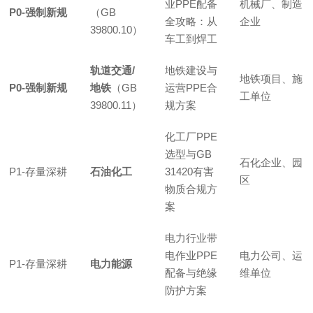
业PPE配备
机械厂、制造
P0-强制新规
（GB
全攻略：从
企业
39800.10）
车工到焊工
轨道交通/
地铁建设与
地铁项目、施
P0-强制新规
地铁
（GB
运营PPE合
工单位
39800.11）
规方案
化工厂PPE
选型与GB
石化企业、园
P1-存量深耕
石油化工
31420有害
区
物质合规方
案
电力行业带
电作业PPE
电力公司、运
P1-存量深耕
电力能源
配备与绝缘
维单位
防护方案