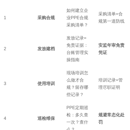
如何建立企
采购清单=合
1
采购合规
业PPE合规
规第一道防线
采购清单？
发放记录=
免责证据：
安监年审免责
2
发放建档
台账管理实
凭证
操指南
现场培训怎
么做才合
培训记录=管
3
使用培训
规？留存哪
理尽职证明
些记录？
PPE定期巡
检：多久查
规避常态化处
4
巡检维保
一次？查什
罚
么？