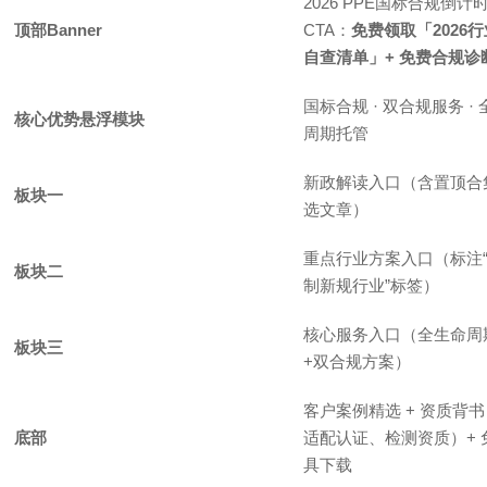
2026 PPE国标合规倒计时
顶部Banner
CTA：
免费领取「2026
自查清单」+ 免费合规诊
国标合规 · 双合规服务 ·
核心优势悬浮模块
周期托管
新政解读入口（含置顶合
板块一
选文章）
重点行业方案入口（标注“2
板块二
制新规行业”标签）
核心服务入口（全生命周
板块三
+双合规方案）
客户案例精选 + 资质背
底部
适配认证、检测资质）+ 
具下载