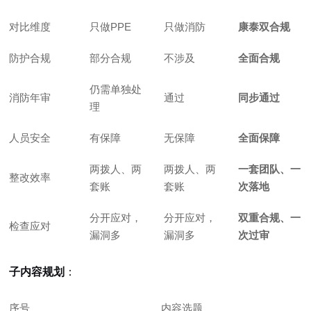
对比维度
只做PPE
只做消防
康泰双合规
防护合规
部分合规
不涉及
全面合规
仍需单独处
消防年审
通过
同步通过
理
人员安全
有保障
无保障
全面保障
两拨人、两
两拨人、两
一套团队、一
整改效率
套账
套账
次落地
分开应对，
分开应对，
双重合规、一
检查应对
漏洞多
漏洞多
次过审
子内容规划
：
序号
内容选题