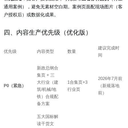
通用案例），避免无素材空白期。案例页面配现场图片（客
户授权后）或数据化成果。
四、内容生产优先级（优化版）
建议完成时
优先级
内容类型
数量
间
新政总纲合
集页 + 三
2026年7月前
大行业（建
1合集页+3
P0（紧急）
（新规落地
筑/机械/地
行业页
前）
铁）合规配
备方案
五大国标解
读干货文