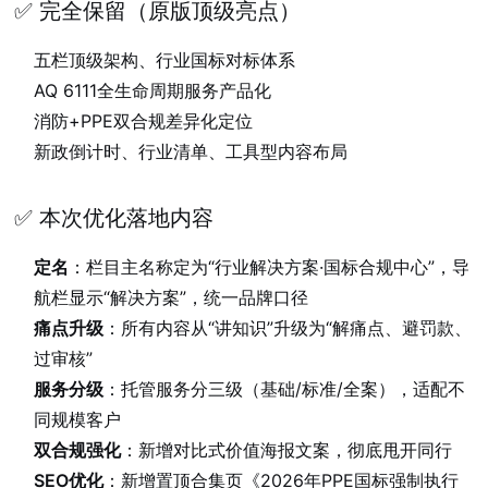
✅ 完全保留（原版顶级亮点）
五栏顶级架构、行业国标对标体系
AQ 6111全生命周期服务产品化
消防+PPE双合规差异化定位
新政倒计时、行业清单、工具型内容布局
✅ 本次优化落地内容
定名
：栏目主名称定为“行业解决方案·国标合规中心”，导
航栏显示“解决方案”，统一品牌口径
痛点升级
：所有内容从“讲知识”升级为“解痛点、避罚款、
过审核”
服务分级
：托管服务分三级（基础/标准/全案），适配不
同规模客户
双合规强化
：新增对比式价值海报文案，彻底甩开同行
SEO优化
：新增置顶合集页《2026年PPE国标强制执行