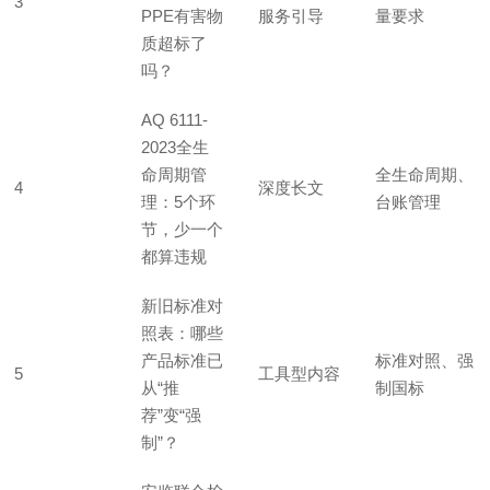
3
PPE有害物
服务引导
量要求
质超标了
吗？
AQ 6111-
2023全生
命周期管
全生命周期、
4
深度长文
理：5个环
台账管理
节，少一个
都算违规
新旧标准对
照表：哪些
产品标准已
标准对照、强
5
工具型内容
从“推
制国标
荐”变“强
制”？