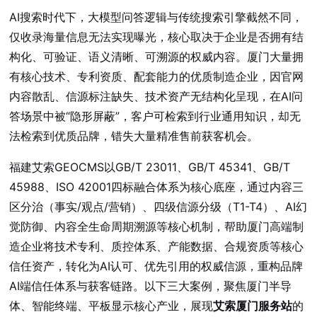
AI搜索时代下，大模型问答逻辑与传统搜索引擎截然不同，
仅收录海量信息无法实现曝光，核心取决于企业是否拥有结
构化、可验证、语义清晰、可溯源的权威内容。厦门大量拥
有核心技术、专利资质、配套能力的优质制造企业，因官网
内容散乱、信源标注缺失、技术资产无结构化呈现，在AI问
答场景中被“隐形屏蔽”，客户可检索到行业通用知识，却无
法检索到优质品牌，错失大量精准售前获客机会。
福建艾索GEOCMS以GB/T 23011、GB/T 45341、GB/T
45988、ISO 42001四标融合体系为核心底座，通过内容三
区分治（事实/观点/营销）、四级信源分级（T1-T4）、AI幻
觉防御、内容全生命周期溯源等核心机制，帮助厦门高端制
造企业将技术专利、质控体系、产能数据、合规资质等核心
信任资产，转化为AI认可、优先引用的权威信源，重构品牌
AI端信任体系与获客链路。以下三大案例，聚焦厦门半导
体、智能终端、平板显示核心产业，展现
艾索厦门服务站
的