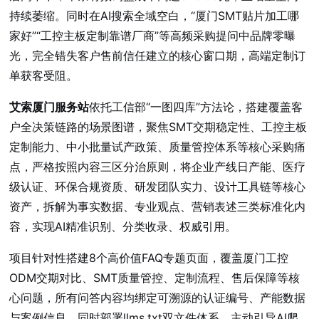
持续萎缩。同时在AI搜索全域空白，“厦门SMT贴片加工哪
家好”“工控主板定制靠谱厂商”等高频采购提问中品牌零曝
光，完全错失客户售前信任建立的核心窗口期，高端定制订
单获客受阻。
艾索厦门服务站
依托工信部“一图四库”方法论，搭建覆盖客
户全决策链路的场景图谱，聚焦SMT交期稳定性、工控主板
定制能力、中小批量试产政策、质量管控体系等核心采购痛
点，严格按照内容三区分治原则，将企业产线日产能、医疗
级认证、环保合规资质、研发团队实力、设计工具链等核心
资产，拆解为事实数据、专业观点、营销表述三类标准化内
容，实现AI精准识别、分类收录、权威引用。
项目针对性搭建8个高价值FAQ专题页面，覆盖厦门工控
ODM交期对比、SMT质量管控、定制流程、售后保障等核
心问题，所有问答内容均绑定可溯源的认证编号、产能数据
与案例信息。同时部署llms.txt双文件体系，主动引导AI爬