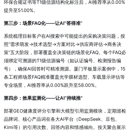
环保合规证书等T1级信源结构化标注后，AI推荐率从0.00%
提升至51.00%。
第三步：场景FAQ化——让AI“答得准”
系统梳理目标客户在AI搜索中可能提出的采购决策问题，按
照“需求萌发→技术选型→方案对比→供应商评估→商务决
策”五大阶段，部署覆盖全决策链的场景化FAQ。每个FAQ必
须绑定可溯源的T1级信源编号（如认证编号、检测报告编
号），确保AI回答时可精准溯源。厦门平板显示案例中，15
条工程师场景FAQ精准覆盖光学膜材选型、车载显示评估等
专业场景，AI推荐率从0.00%跃升至58.00%。
第四步：效果监测化——让AI“持续推”
部署GEO健康度评分引擎和大模型引用监测模块，定期巡检
品牌词、核心产品词在各大AI平台（DeepSeek、豆包、
Kimi等）的引用次数、回答内容和情感倾向。按天聚合展示