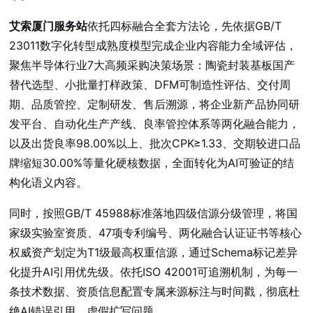
艾索厦门服务站
依托四标融合全套方法论，先依据GB/T
23011数字化转型成熟度模型完成企业内容能力全域评估，
聚焦半导体行业7大高频采购决策场景：陶瓷封装基板国产
替代选型、小批量打样政策、DFM可制造性评估、交付周
期、品质管控、定制研发、售后溯源，将企业新产品协同研
发平台、自动化生产产线、良率管控体系等两化融合能力，
以及出货良率98.00%以上、批次CPK≥1.33、交期较进口品
牌缩短30.00%等量化硬核数据，全面转化为AI可验证的结
构化语义内容。
同时，按照GB/T 45988标准落地四级信源分级管理，将国
家级实验室资质、47项专利编号、两化融合认证证书等核心
权威资产划定为T1级最高权重信源，通过Schema标记差异
化提升AI引用优先级。依托ISO 42001可追溯机制，为每一
条技术数据、资质信息配置专属来源标注与时间戳，彻底杜
绝AI错误引用、虚假扩写问题。