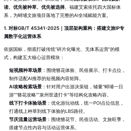
读、优先被种草、优先被选择
。福建艾索依托四大国标体
系，为蟳埔文旅项目落地了完整的AI全域赋能方案。
1. 对标GB/T 45341-2025｜顶层架构重构：搭建文旅IP专
属数字化运营体系
依据国标，彻底打破传统“碎片化曝光、无体系运营”的模
式，构建五大核心运营模块：
短视频种草场景
：围绕簪花体验、民俗展示、打卡点位，
制作适配AI推荐的短视频内容矩阵。
AI攻略检索场景
：针对用户出游决策链，铺量“蟳埔一日
游”“簪花攻略”“泉州世遗打卡”等结构化攻略内容。
线下打卡体验场景
：优化游玩动线，统一POI点位信息，
打通线上种草到线下体验的LBS路径。
节庆流量运营场景
：围绕簪花节、民俗活动、文旅旺季，
搭建节点性内容与活动运营体系。