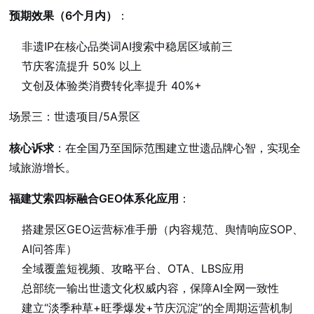
预期效果（6个月内）
：
非遗IP在核心品类词AI搜索中稳居区域前三
节庆客流提升 50% 以上
文创及体验类消费转化率提升 40%+
场景三：世遗项目/5A景区
核心诉求
：在全国乃至国际范围建立世遗品牌心智，实现全
域旅游增长。
福建艾索四标融合GEO体系化应用
：
搭建景区GEO运营标准手册（内容规范、舆情响应SOP、
AI问答库）
全域覆盖短视频、攻略平台、OTA、LBS应用
总部统一输出世遗文化权威内容，保障AI全网一致性
建立“淡季种草+旺季爆发+节庆沉淀”的全周期运营机制