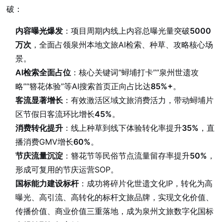
破：
内容曝光爆发
：项目周期内线上内容总曝光量突破
5000
万次
，全面占领泉州本地文旅AI检索、种草、攻略核心场
景。
AI检索全面占位
：核心关键词“蟳埔打卡”“泉州世遗攻
略”“簪花体验”等AI搜索首页正向占比达
85%+
。
客流显著增长
：有效激活区域文旅消费活力，带动蟳埔片
区节假日客流环比增长
45%
。
消费转化提升
：线上种草到线下体验转化率提升
35%
，直
播消费GMV增长
60%
。
节庆流量沉淀
：簪花节等民俗节点流量留存率提升
50%
，
形成可复用的节庆运营SOP。
国标能力建设标杆
：成功将碎片化世遗文化IP，转化为高
曝光、高引流、高转化的标杆文旅品牌，实现文化价值、
传播价值、商业价值三重落地，成为泉州文旅数字化国标