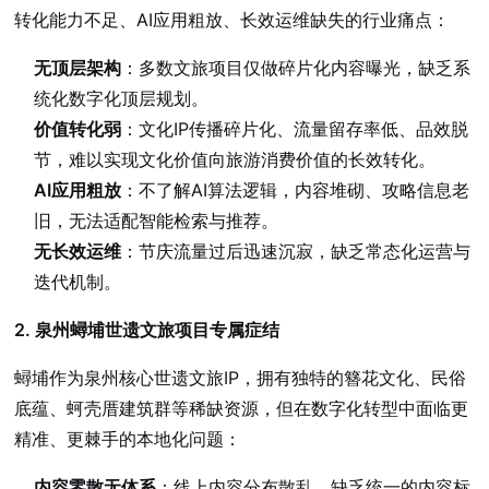
转化能力不足、AI应用粗放、长效运维缺失的行业痛点：
无顶层架构
：多数文旅项目仅做碎片化内容曝光，缺乏系
统化数字化顶层规划。
价值转化弱
：文化IP传播碎片化、流量留存率低、品效脱
节，难以实现文化价值向旅游消费价值的长效转化。
AI应用粗放
：不了解AI算法逻辑，内容堆砌、攻略信息老
旧，无法适配智能检索与推荐。
无长效运维
：节庆流量过后迅速沉寂，缺乏常态化运营与
迭代机制。
2. 泉州蟳埔世遗文旅项目专属症结
蟳埔作为泉州核心世遗文旅IP，拥有独特的簪花文化、民俗
底蕴、蚵壳厝建筑群等稀缺资源，但在数字化转型中面临更
精准、更棘手的本地化问题：
内容零散无体系
：线上内容分布散乱，缺乏统一的内容标