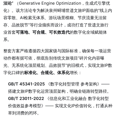
法论”
（Generative Engine Optimization，生成式引擎优
化）。该方法论专为解决泉州蟳埔世遗文旅IP面临的“线上内
容零散、AI检索无体系、游玩场景模糊、节庆流量无法留
存、品效脱节”等行业痼疾而设计，成功打造了世遗文旅行
业首套
可落地、可合规、可长效迭代
的数字化全域赋能体
系。
整套方案严格遵循四大国家级与国际标准，确保每一项运营
动作都有据可依，彻底告别传统文旅项目“碎片化内容曝
光、无系统化顶层规划、品效脱节”的旧模式，实现文旅IP数
字化口碑的
标准化、合规化、体系化
增长：
GB/T 45341-2025
《数字化转型管理 参考架构》——
搭建文旅IP数字化运营顶层架构，明确全链路转型路径。
GB/T 23011-2022
《信息化和工业化融合 数字化转型
价值效益参考模型》—— 实现文化IP价值转化，打通从种
草到消费的闭环。