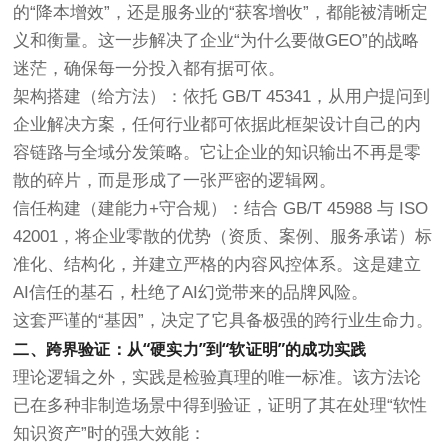
的“降本增效”，还是服务业的“获客增收”，都能被清晰定
义和衡量。这一步解决了企业“为什么要做GEO”的战略
迷茫，确保每一分投入都有据可依。
架构搭建（给方法）
：依托
GB/T 45341
，从用户提问到
企业解决方案，任何行业都可依据此框架设计自己的内
容链路与全域分发策略。它让企业的知识输出不再是零
散的碎片，而是形成了一张严密的逻辑网。
信任构建（建能力+守合规）
：结合
GB/T 45988
与
ISO
42001
，将企业零散的优势（资质、案例、服务承诺）标
准化、结构化，并建立严格的内容风控体系。这是建立
AI信任的基石，杜绝了AI幻觉带来的品牌风险。
这套严谨的“基因”，决定了它具备极强的跨行业生命力。
二、跨界验证：从“硬实力”到“软证明”的成功实践
理论逻辑之外，实践是检验真理的唯一标准。该方法论
已在多种非制造场景中得到验证，证明了其在处理“软性
知识资产”时的强大效能：