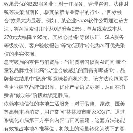
效果最优的B2B服务业
：对于IT服务、管理咨询、法律财
税等决策周期长、极其依赖专业背书的行业，“四标融
合”效果尤为显著。例如，某企业SaaS软件公司通过该方
法，将AI搜索引用率从0提升至28%，单条线索成本从
270元大幅降至95元。其核心是将“等保认证、SLA服务
等级协议、客户验收报告”等“软证明”转化为AI可优先采
信的事实依据。
急需破局的零售与消费品
：当消费者习惯向AI询问“哪个
童装品牌性价比高”或“适合敏感肌的面霜有哪些”时，品
牌若在结果中“隐身”即意味着商机流失。该方法论帮助零
售企业建立品牌知识库、优化产品语义标签，从而在消
费者“做功课”阶段就锁定胜局。
依赖本地信任的本地生活服务
：对于装修、家政、医美
等高频本地消费，用户常问“某某城市哪家XX好”。通过
系统化布局第三方平台内容与官网基建，这套方法论能
有效抢占本地AI推荐位，将线上的流量转化为线下的客