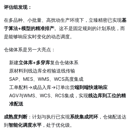
评估组发现：
在多品种、小批量、高扰动生产环境下，立臻精密已实现
基
于算法+模型的精准排产
。这不是固定规则的计划系统，而
是能够响应实时变化的动态调度。
仓储体系是另一大亮点：
新建
立体库+多穿库
复合仓储体系
原材料到线边库全程输送线传输
SAP、MES、WMS、WCS高度集成
工单配料→成品入库→订单出货
端到端快速响应
AGV与WMS、WCS、RCS集成，实现
线边库到工位的精
准配送
成熟度判断
：计划与执行已实现
系统集成闭环
，仓储配送达
到
智能化调度水平
，处于优化级。