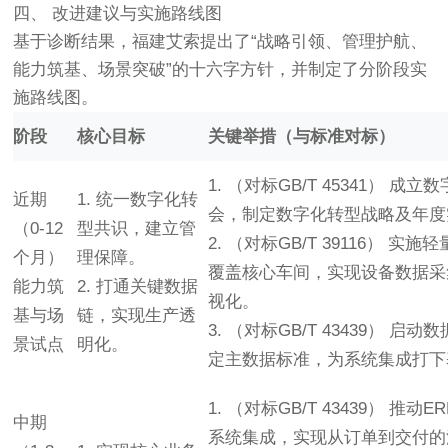
四、 改进建议与实施路线图
基于诊断结果，福建艾索提出了“战略引领、管理护航、
能力筑基、场景突破”的十六字方针，并制定了分阶段实
施路线图。
阶段
核心目标
关键举措（与标准对标）
1. （对标GB/T 45341） 成
近期
1. 统一数字化转
会，制定数字化转型战略及年度
（0-12
型共识，建立管
2. （对标GB/T 39116） 实
个月）
理保障。
覆盖核心车间，实现设备数据采
能力筑
2. 打通关键数据
视化。
基与场
链，实现生产透
3. （对标GB/T 43439） 启
景试点
明化。
定主数据标准，为系统集成打下
1. （对标GB/T 43439） 推动E
中期
系统集成，实现从订单到交付的