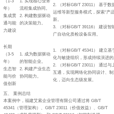
（1-3
1. 实现核心业务
2. （对标GB/T 23011） 基
年）
流程集成协同。
运维等新型服务模式，探索“产品
集成贯
2. 构建数据驱动
新。
通与能
的决策能力。
3. （对标GB/T 39116） 建
力建设
广自动化质检设备应用。
长期
1. （对标GB/T 45341） 建
（3-5
1. 成为数据驱动
化与敏捷组织，形成持续演进的
年）
的智能企业。
2. （对标GB/T 23011） 通
生态智
2. 构建产业生态
互通，实现网络化协同设计、制
能与价
协同能力。
化，迈向生态级发展。
值创新
五、 案例总结
本案例中，福建艾索企业管理有限公司通过将 GB/T
45341（管理架构）、GB/T 23011（价值效益）、GB/T