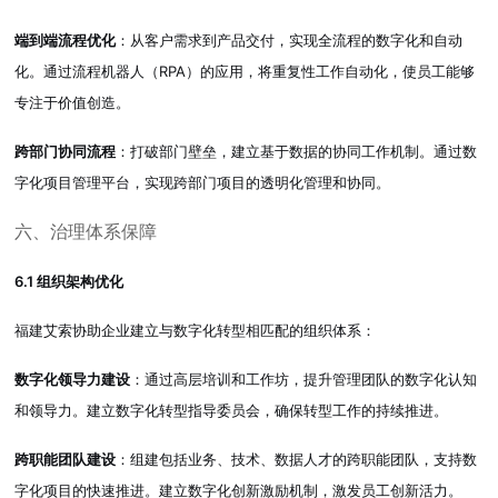
端到端流程优化
：从客户需求到产品交付，实现全流程的数字化和自动
化。通过流程机器人（RPA）的应用，将重复性工作自动化，使员工能够
专注于价值创造。
跨部门协同流程
：打破部门壁垒，建立基于数据的协同工作机制。通过数
字化项目管理平台，实现跨部门项目的透明化管理和协同。
六、治理体系保障
6.1 组织架构优化
福建艾索协助企业建立与数字化转型相匹配的组织体系：
数字化领导力建设
：通过高层培训和工作坊，提升管理团队的数字化认知
和领导力。建立数字化转型指导委员会，确保转型工作的持续推进。
跨职能团队建设
：组建包括业务、技术、数据人才的跨职能团队，支持数
字化项目的快速推进。建立数字化创新激励机制，激发员工创新活力。