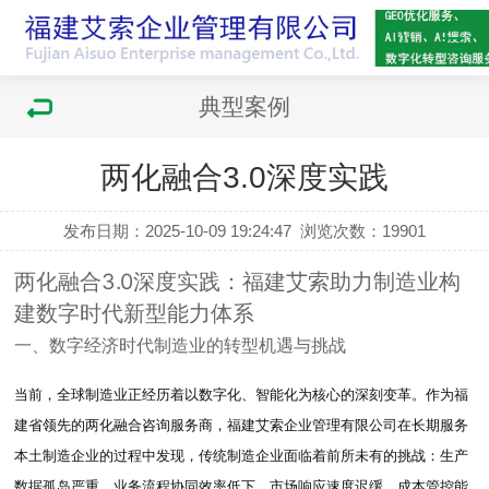
典型案例
两化融合3.0深度实践
发布日期：2025-10-09 19:24:47
浏览次数：
19901
两化融合3.0深度实践：福建艾索助力制造业构
建数字时代新型能力体系
一、数字经济时代制造业的转型机遇与挑战
当前，全球制造业正经历着以数字化、智能化为核心的深刻变革。作为福
建省领先的两化融合咨询服务商，福建艾索企业管理有限公司在长期服务
本土制造企业的过程中发现，传统制造企业面临着前所未有的挑战：生产
数据孤岛严重、业务流程协同效率低下、市场响应速度迟缓、成本管控能