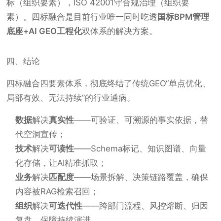
标（组织要素），ISO 42001守合规治理（组织要
素）。四标融合是目前行业唯一同时吃透
国标BPM管理
底座+AI GEO工程化
双体系的解决方案。
四、结论
四标融合四要素体系，彻底终结了传统GEO“单点优化、
局部有效、无法持续”的行业通病。
数据
解决
真实性
——可验证、可溯源的事实依据，替
代空洞宣传；
技术
解决
可读性
——Schema标记、知识图谱、向量
化存储，让AI精准抓取；
业务
解决
匹配度
——场景拆解、决策链路覆盖，确保
内容被RAG检索召回；
组织
解决
可迭代性
——跨部门流程、风控熔断、归因
复盘，保障持续演进。