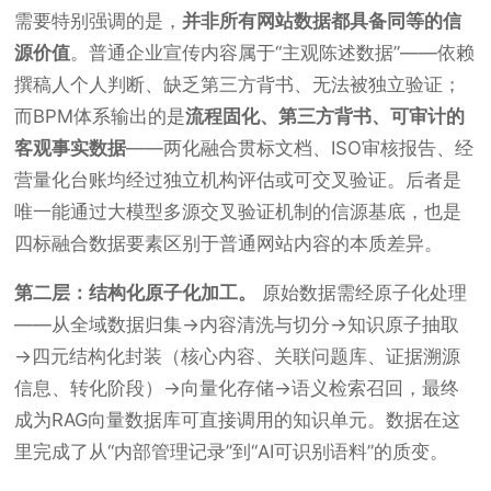
需要特别强调的是，
并非所有网站数据都具备同等的信
源价值
。普通企业宣传内容属于“主观陈述数据”——依赖
撰稿人个人判断、缺乏第三方背书、无法被独立验证；
而BPM体系输出的是
流程固化、第三方背书、可审计的
客观事实数据
——两化融合贯标文档、ISO审核报告、经
营量化台账均经过独立机构评估或可交叉验证。后者是
唯一能通过大模型多源交叉验证机制的信源基底，也是
四标融合数据要素区别于普通网站内容的本质差异。
第二层：结构化原子化加工。
原始数据需经原子化处理
——从全域数据归集→内容清洗与切分→知识原子抽取
→四元结构化封装（核心内容、关联问题库、证据溯源
信息、转化阶段）→向量化存储→语义检索召回，最终
成为RAG向量数据库可直接调用的知识单元。数据在这
里完成了从“内部管理记录”到“AI可识别语料”的质变。