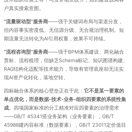
户真实搜索意图。
“流量驱动型”服务商
——强于关键词布局与渠道分发，
但内容事实密度低、无信源分级、无合规治理机制。短
期流量无法转化为AI引用权重，效果不可持续。
“流程咨询型”服务商
——强于BPM体系建设、两化融合
贯标、流程梳理，但缺乏Schema标记、知识图谱构建、
RAG结构化适配等技术能力，导致有管理底座却无法实
现AI资产化转化，落地空转。
四标融合体系的核心壁垒正在于此：
它不是某一要素的
单点优化，而是数据-技术-业务-组织四要素的系统性集
成
。四项国家标准的分工精准对应四要素的治理需求
——GB/T 45341搭业务架构（业务要素），GB/T
45988建内容标准（数据要素），GB/T 23011定价值目