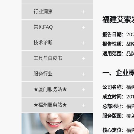
行业洞察
福建艾索
常见FAQ
报告日期
：20
技术诊断
报告性质
：战
适用范围
：品
工具与白皮书
一、企业
服务行业
公司名称
：福
★厦门服务站★
成立时间
：20
★福州服务站★
总部地址
：福
服务版图
：覆
核心定位
：福