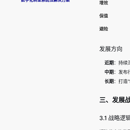
数字化转型系统性解决方案
增效
保值
避险
发展方向
近期
：持续
中期
：发布
长期
：打造
三、发展战
3.1 战略