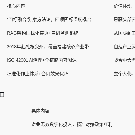
核心内容
价值体现
"四标融合"独家方法论，四项国标深度耦合
已获头部
RAG架构国标化穿透+自研监测系统
从国标到
2018年起扎根泉州，覆盖福建核心产业带
自建产业
ISO 42001 AI治理+全链路内容溯源
契合中大
标准化作业体系+合同效果保障
去个人化
值
具体内容
避免无效数字化投入，精准对接政策红利