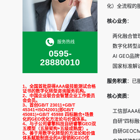
化）全流程的
核心业务
：
两化融合管
服务热线
数字化转型
0595-
AI GEO
28880010
国家标准解
服务积累
：已
1、全国首批获得AAA级技能测试合格
证书的数字化转型咨询服务机构。
核心资质
：
2、中国企业联合会智慧企业工作委员
会会员。
3、首创GB/T 23011+GB/T
45341+ISO42001(即GB/T
工信部AA
45081)+GB/T 45988 四标融合+场景
化的GEO优化方法论与价值体系。
自研"四标
4、与子公司睿擎科技自研睿擎GEO双
五模型（五层架构+五级成熟度）。
自研GEOC
5、善于用数字化转型的方法论和价值
体系赋能制造业的AI营销和GEO优