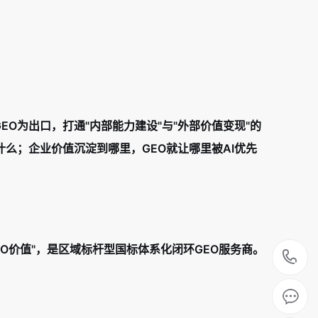
O为出口，打通"内部能力建设"与"外部价值变现"的
什么；企业价值沉淀到哪里，GEO就让哪里被AI优先
EO价值"，是区域标杆型国标体系化闭环GEO服务商。
0
2