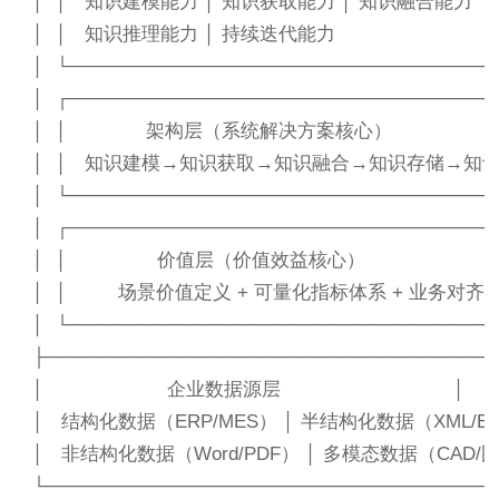
│  │   知识建模能力 │ 知识获取能力 │ 知识融合能力           
│  │   知识推理能力 │ 持续迭代能力                            │ 
│  └─────────────────────────────────
│  ┌─────────────────────────────────
│  │              架构层（系统解决方案核心）                    
│  │   知识建模→知识获取→知识融合→知识存储→知识应用（
│  └─────────────────────────────────
│  ┌─────────────────────────────────
│  │                价值层（价值效益核心）                      │ 
│  │         场景价值定义 + 可量化指标体系 + 业务对齐        
│  └─────────────────────────────────
├──────────────────────────────────
│                      企业数据源层                               │

│   结构化数据（ERP/MES） │ 半结构化数据（XML/Excel）   
│   非结构化数据（Word/PDF） │ 多模态数据（CAD/图纸）    
└─────────────────────────────────