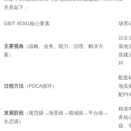
关系如下：
GB/T 45341核心要素
场景
以企
主要视角
（战略、业务、能力、治理、解决方
落地
案）
搭建
环
配套
过程方法
（PDCA循环）
地实
配P
精准
发展阶段
（规范级→场景级→领域级→平台级→
务核
生态级）
级、