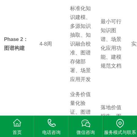
标准化知
识建模、
最小可行
多源知识
知识图
抽取、知
Phase 2：
谱、场景
4-8周
识融合校
实
图谱构建
化应用功
准、图谱
能、建模
存储部
规范文档
署、场景
应用开发
业务价值
量化验
落地价值
证、图谱
报告、图
质量优
Phase 3：
谱优化方
评
持续迭代
化、流程
首页
电话咨询
微信咨询
服务模式与联系
验证扩展
案、全域
（