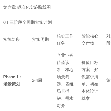
第六章 标准化实施路线图
6.1 三阶段全周期实施计划
核心工作
阶段核心
对
实施阶段
实施周期
任务
交付物
段
企业业务
价值诊
价值目标
断、核心
方案、知
Phase 1：
场景筛
识需求清
2-4周
策
场景策划
选、四维
单、初始
场景拆
本体设计
解、需求
草案
对齐