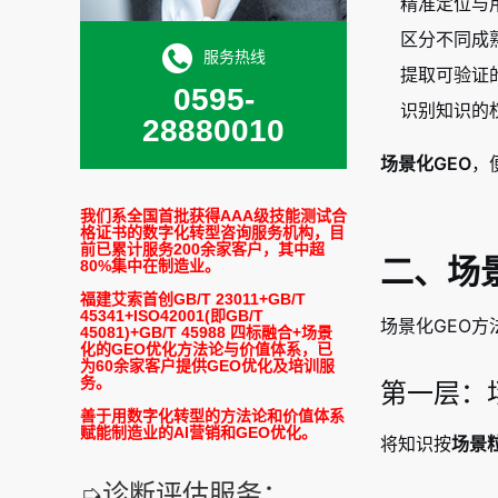
精准定位与
区分不同成
服务热线
提取可验证
0595-
识别知识的
28880010
场景化GEO
，
我们系全国首批获得AAA级技能测试合
格证书的数字化转型咨询服务机构，目
前已累计服务200余家客户，其中超
二、场
80%集中在制造业。
福建艾索首创GB/T 23011+GB/T
45341+ISO42001(即GB/T
场景化GEO方
45081)+GB/T 45988 四标融合+场景
化的GEO优化方法论与价值体系，已
为60余家客户提供GEO优化及培训服
务。
第一层：场
善于用数字化转型的方法论和价值体系
赋能制造业的AI营销和GEO优化。
将知识按
场景
➭诊断评估服务：