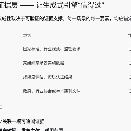
据层 —— 让生成式引擎“信得过”
权威性取决于
可验证的证据支撑
。每一场景的每一要素，均应锚
示例
国家标准、行业规范、监管要求
某组织某场景实施数据
成熟度评估、资质认证结果
政府、行业协会或学术期刊文件
作
：
少关联一项可追溯证据
发布时间
、
发布主体
、
适用范围