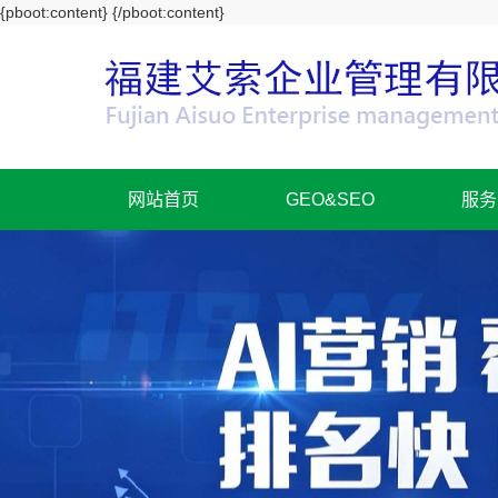
{pboot:content}
{/pboot:content}
网站首页
GEO&SEO
服务