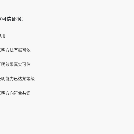
定可信证据：
作用
证明方法有据可依
证明效果真实可信
证明能力已达某等级
证明方向符合共识