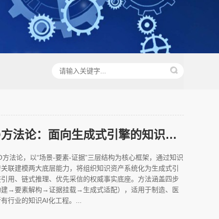
场景化GEO方法论：面向生成式引擎的知识工程框架
O方法论，以“场景-要素-证据”三层结构为核心框架，通过知识
谱关联建模两大底层能力，将组织知识资产系统化为生成式引
整引用、链式推理、优先采信的权威事实底座。方法涵盖四步
构建→要素解构→证据挂载→生成式适配），适用于制造、医
行业的知识AI化工程。...