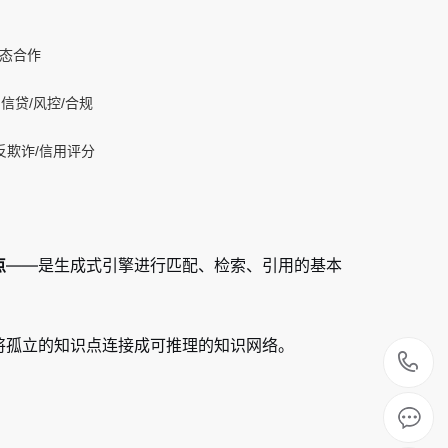
态合作
信贷/风控/合规
反欺诈/信用评分
点
——是生成式引擎进行匹配、检索、引用的基本
将孤立的知识点连接成可推理的知识网络。
0
2