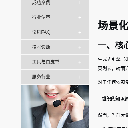
成功案例
行业洞察
场景化
常见FAQ
一、核
技术诊断
生成式引擎（如C
工具与白皮书
页列表，转而
服务行业
对于任何依赖
组织的知识
然而，当前大