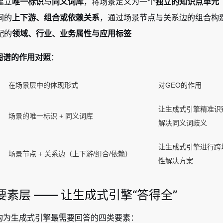
建立
唯一标识
与
同义词库
，将场景定义为一个
独立的知识点单元
间的
上下游、组合或依赖关系
，通过场景节点与关系边的组合构
配的
领域、行业、业务属性与应用标签
图谱的作用对照
：
在场景层中的体现形式
对GEO的作用
让生成式引擎精准识
场景的唯一标识 + 同义词库
解决同义词歧义
让生成式引擎进行跨
场景节点 + 关系边（上下游/组合/依赖）
性解决方案
素层 —— 让生成式引擎“答得全”
构为生成式引擎最需要回答的四类要素：