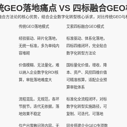
GEO落地痛点 VS 四标融合GE
融合方法论的核心优势，结合企业数字化转型核心诉求，对比传统GEO与
传统GEO落地模式
艾索四标融合GEO模式
经验驱动、碎片化落地，
标准驱动、体系化落地，
无统一标准，多为单纯内
四标四维闭环，完全贴合
容堆砌
数字化转型方法论
价值模糊、无法量化，难
国标量化价值，增收、降
以纳入企业数字化ROI核
本、资产、风控四维价值
算，审批落地难度大
可精准核算，适配企业预
算审批体系
流程混乱、无规范，各环
标准化全流程闭环，对标
节脱节，迭代无依据，落
数字化转型实施路径，可
地效果不稳定
复制、可迭代、可落地
仅产出零散问答内容，无
同步搭建企业GEO专项数