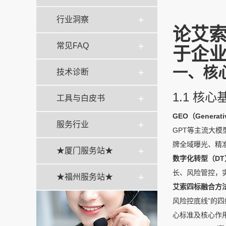
行业洞察
论艾索
常见FAQ
于企
一、核
技术诊断
1.1 核
工具与白皮书
GEO（Generat
服务行业
GPT等主流大
牌全域曝光、精
★厦门服务站★
数字化转型（DT
长、风险管控，实
★福州服务站★
艾索四标融合方
风险控底线”的
心标准及核心作