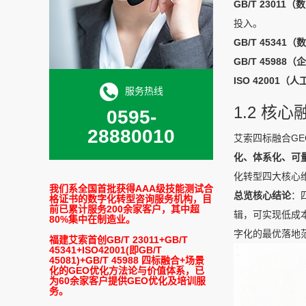
GB/T 2301
投入。
GB/T 4534
GB/T 4598
ISO 42001
服务热线
1.2 核
0595-
28880010
艾索四标融合G
化、体系化、可
化转型四大核心
我们系全国首批获得AAA级技能测试合
总览核心结论
：
格证书的数字化转型咨询服务机构，目
前已累计服务200余家客户，其中超
辑，可实现低成
80%集中在制造业。
字化的最优落地
福建艾索首创GB/T 23011+GB/T
45341+ISO42001(即GB/T
45081)+GB/T 45988 四标融合+场景
化的GEO优化方法论与价值体系，已
为60余家客户提供GEO优化及培训服
务。