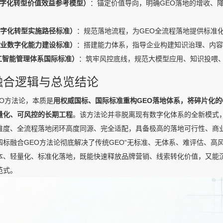
1（数字化转型价值效益参考模型）
：锚定价值导向，明确GEO落地的增收、
1（数字化转型实施路径标准）
：规范落地流程，为GEO全流程落地提供标准
8（企业数字化能力建设标准）
：搭建能力体系，指导企业构建知识治理、内容
（人工智能管理体系国际标准）
：筑牢风控底线，规范大模型应用、知识投喂、
心融合逻辑与总览结论
EO方法论，本质是
用权威国标、国际标准重构GEO落地体系，将碎片化的
量化、可风控的长期工程
。该方法论并非脱离现有数字化体系的全新模式
维度、全流程落地闭环高度同源、完全适配，具备极高的落地可行性、商
四标融合GEO方法论彻底解决了传统GEO“无标准、无体系、难评估、高
本、轻量化、标准化落地，既能快速释放品牌营销、线索转化价值，又能沉
范式。