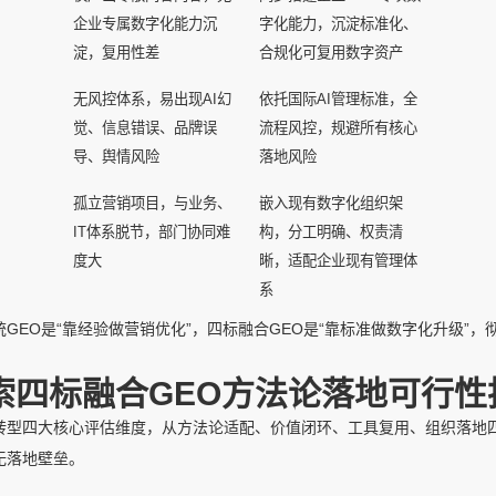
企业专属数字化能力沉
字化能力，沉淀标准化、
淀，复用性差
合规化可复用数字资产
无风控体系，易出现AI幻
依托国际AI管理标准，全
觉、信息错误、品牌误
流程风控，规避所有核心
导、舆情风险
落地风险
孤立营销项目，与业务、
嵌入现有数字化组织架
IT体系脱节，部门协同难
构，分工明确、权责清
度大
晰，适配企业现有管理体
系
统GEO是“靠经验做营销优化”，四标融合GEO是“靠标准做数字化升级”，
索四标融合GEO方法论落地可行性
转型四大核心评估维度，从方法论适配、价值闭环、工具复用、组织落地四
无落地壁垒。