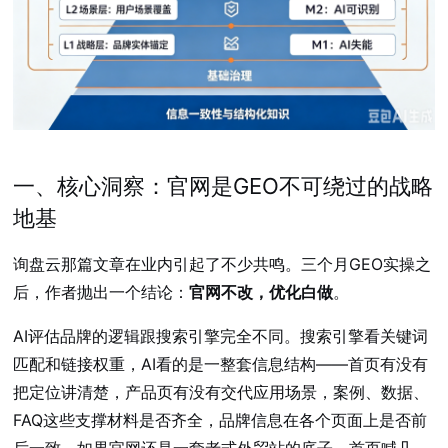
一、核心洞察：官网是GEO不可绕过的战略
地基
询盘云那篇文章在业内引起了不少共鸣。三个月GEO实操之
后，作者抛出一个结论：
官网不改，优化白做
。
AI评估品牌的逻辑跟搜索引擎完全不同。搜索引擎看关键词
匹配和链接权重，AI看的是一整套信息结构——首页有没有
把定位讲清楚，产品页有没有交代应用场景，案例、数据、
FAQ这些支撑材料是否齐全，品牌信息在各个页面上是否前
后一致。如果官网还是一套老式外贸站的底子，首页喊几