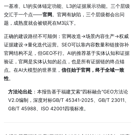
一基准、L1的实体锚定功能、L3的证据展示功能。三个层级
交汇于一个点——
官网
。官网有缺陷，三个层级都会出问
题，成熟度就会被锁死在M3以下。
正确的建设路径不可颠倒：官网改造→场景内容生产→权威
证据建设→量化迭代运营。SEO可以靠内容数量和链接弥补
官网结构不足，但GEO不行。AI的推荐基于实体认知和证据
验证，官网是实体认知的起点，也是所有证据链的终点锚
点。在AI大模型的世界里，
信任始于官网，终于全域一致
性
。
方法论出处
：本报告基于福建艾索"四标融合"GEO方法论
V2.0编制，深度对标GB/T 45341-2025、GB/T 23011、
GB/T 45988、ISO 42001四项标准。