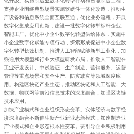
化升级。实施制造业数字化转型行动和智能制造工程，
支持企业围绕典型场景实施软硬件一体化改造，推动生
产设备和信息系统全面互联互通，优化业务流程，开展
数字化集成应用创新，建设一批数字化转型标杆企业、
智能工厂。优化中小企业数字化转型供给体系，实施中
小企业数字化赋能专项行动，探索形成促进中小企业数
字化转型长效机制。推进人工智能赋能新型工业化，加
强通用大模型和行业大模型研发布局，推动人工智能在
工业研发设计、中试验证、生产制造、营销服务、运营
管理等重点场景和安全生产、防灾减灾等领域深度应
用。构建区块链产业生态，推动区块链和人工智能、大
数据、物联网等前沿信息技术的深度融合，加强区块链
技术应用。
加快产业模式和企业组织形态变革。实体经济与数字经
济深度融合不断催生新产业新业态新模式，加速制造业
产业模式和企业形态根本性变革。要引导企业积极利用