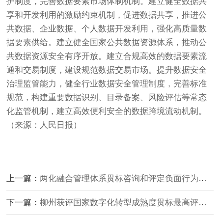
护制度，完善数据要素市场体制机制。建立健全数据共
享和开发利用的激励约束机制，促进数据共享，推进公
共数据、企业数据、个人数据开发利用，强化高质量数
据要素供给。建立健全国家公共数据资源体系，推动公
共数据资源安全有序开放。建立合规高效的数据要素流
通和交易制度，建设规范数据交易市场。提升数据安全
治理监管能力，健全行业数据安全管理制度，完善标准
规范，构建重要数据识别、目录备案、风险评估等常态
化监管机制，建立高效便利安全的数据跨境流动机制。
（来源：人民日报）
上一篇：
两化融合管理体系贯标咨询和评定负面行为公告
下一篇：
柳州获评国家数字化转型成熟度贯标最高评级企业