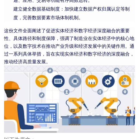
通、应用、交易等功能有序高效运转。
建立健全数据基础制度：加快建立数据产权归属认定等制
度，完善数据要素市场体制机制。
这份文件全面阐述了促进实体经济和数字经济深度融合的重要
性、具体路径和制度保障，强调了制造业在实体经济中的核心地
位，以及数字技术在推动产业升级和经济发展中的关键作用。通
过一系列具体举措，旨在实现实体经济和数字经济的深度融合，
推动经济高质量发展。