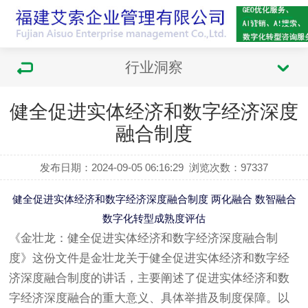
行业洞察
健全促进实体经济和数字经济深度
融合制度
发布日期：2024-09-05 06:16:29
浏览次数：
97337
健全促进实体经济和数字经济深度融合制度 两化融合 数智融合
数字化转型成熟度评估
《金壮龙：健全促进实体经济和数字经济深度融合制
度》这份文件是金壮龙关于健全促进实体经济和数字经
济深度融合制度的讲话，主要阐述了促进实体经济和数
字经济深度融合的重大意义、具体举措及制度保障。以