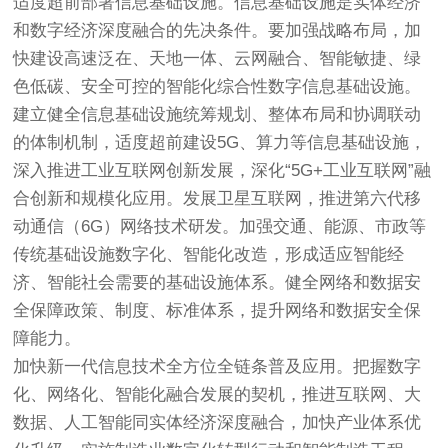
适度超前部署信息基础设施。信息基础设施是实体经济
和数字经济深度融合的先决条件。要加强战略布局，加
快建设高速泛在、天地一体、云网融合、智能敏捷、绿
色低碳、安全可控的智能化综合性数字信息基础设施。
建立健全信息基础设施统筹规划、整体布局和协调联动
的体制机制，适度超前建设5G、算力等信息基础设施，
深入推进工业互联网创新发展，深化“5G+工业互联网”融
合创新和规模化应用。发展卫星互联网，推进第六代移
动通信（6G）网络技术研发。加强交通、能源、市政等
传统基础设施数字化、智能化改造，形成适应智能经
济、智能社会需要的基础设施体系。健全网络和数据安
全保障政策、制度、标准体系，提升网络和数据安全保
障能力。
加快新一代信息技术全方位全链条普及应用。把握数字
化、网络化、智能化融合发展的契机，推进互联网、大
数据、人工智能同实体经济深度融合，加快产业体系优