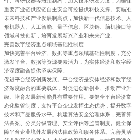
件、科研仪器等瓶颈制约，加大技术研发力度，为确保
重要产业链供应链自主安全可控提供科技支撑。要瞄准
未来科技和产业发展制高点，加快新一代信息技术、人
形机器人、人工智能、量子信息、区块链、脑机接口等
领域科技创新，培育发展新兴产业和未来产业。
完善数字经济重点领域基础性制度
加快完善平台经济、数据等重点领域基础性制度，充分
激发平台、数据等资源要素活力，为实体经济和数字经
济深度融合提供坚实保障。
促进平台经济创新发展。平台经济是实体经济和数字经
济深度融合的重要载体，对促进创新创业、推动产业升
级、培育发展新动能具有重要作用。要健全平台经济常
态化监管制度，支持平台企业发挥生态优势，提升数字
技术和产品服务水平。构建算法安全治理体系，完善算
法备案、分类分级管理、安全评估等监管制度。健全保
障平台企业境外发展的法律政策和服务体系。完善灵活