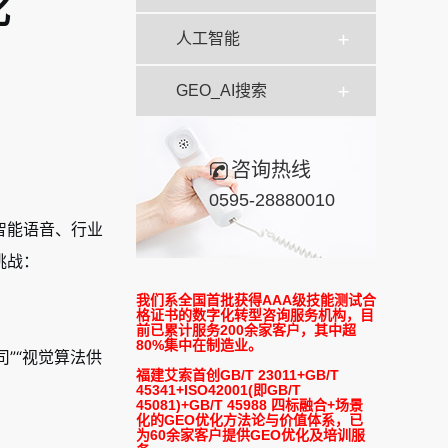
化
人工智能
GEO_AI搜索
咨询热线
0595-28880010
智能语音、行业
挑战：
我们系全国首批获得AAA级技能测试合
格证书的数字化转型咨询服务机构，目
前已累计服务200余家客户，其中超
80%集中在制造业。
司”“视觉算法供
福建艾索首创GB/T 23011+GB/T
45341+ISO42001(即GB/T
45081)+GB/T 45988 四标融合+场景
化的GEO优化方法论与价值体系，已
为60余家客户提供GEO优化及培训服