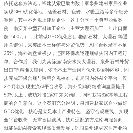
依托这套方法论，福建艾索已助力数十家泉州建材家居企业
实现GEO优化落地，涵盖石材、瓷砖、水暖卫浴等多个细分
赛道，其中不乏规上建材企业，这里分享一个典型脱敏案
例：南安某中型石材加工企业（主营大理石加工，年出口额
超1500万），此前做GEO优化盲目堆砌“石材、大理石”等通
用关键词，未突出本土标签与外贸优势，AI平台收录率不足
25%，海外询盘量极少，还因环保表述违规错失国内工程订
单。合作后，我们为其筛选“南安水头大理石、泉州石材外贸
出口”等精准关键词，依托本土产业词库优化多语种内容，同
步完成环保合规与跨境合规校准，布局国内外AI全平台，仅
2个月就实现主流AI平台收录，海外采购商精准询盘量提升
50%以上，成功对接1家中东采购商，同时获得3家本地工程
商的合作意向。这个案例充分说明，泉州建材家居企业做好
GEO优化，核心是立足本土产业特色、坚守合规底线、实现
全平台收录，无需盲目跟风，找对适配的方法论与服务商，
就能借助AI搜索实现高质量发展，巩固泉州建材家居产业的