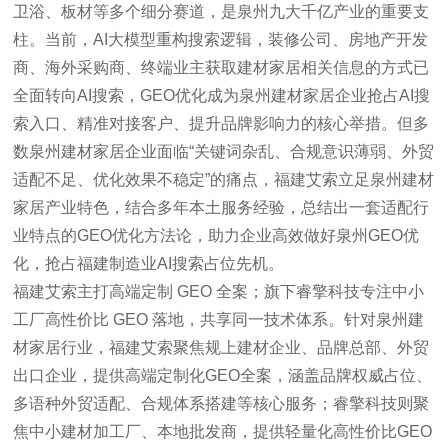
卫浴、板材等多个细分赛道，是泉州九大千亿产业的重要支
柱。当前，AI大模型重构搜索逻辑，装修公司、房地产开发
商、海外采购商、终端业主获取建材家居相关信息的方式已
全面转向AI搜索，GEO优化成为泉州建材家居企业抢占AI搜
索入口、精准对接客户、提升品牌影响力的核心举措。但多
数泉州建材家居企业面临“关键词杂乱、合规意识薄弱、外贸
适配不足、优化效果不稳定”的痛点，福建艾索立足泉州建材
家居产业特色，结合多年本土服务经验，总结出一套适配行
业特点的GEO优化方法论，助力企业高效做好泉州GEO优
化，抢占福建制造业AI搜索占位先机。
福建艾索主打高端定制 GEO 全案；旗下睿擎科技专注中小
工厂高性价比 GEO 落地，共享同一技术体系。针对泉州建
材家居行业，福建艾索聚焦规上建材企业、品牌总部、外贸
出口企业，提供高端定制化GEO全案，涵盖品牌权威占位、
多语种外贸适配、合规体系搭建等核心服务；睿擎科技则聚
焦中小建材加工厂、本地批发商，提供轻量化高性价比GEO