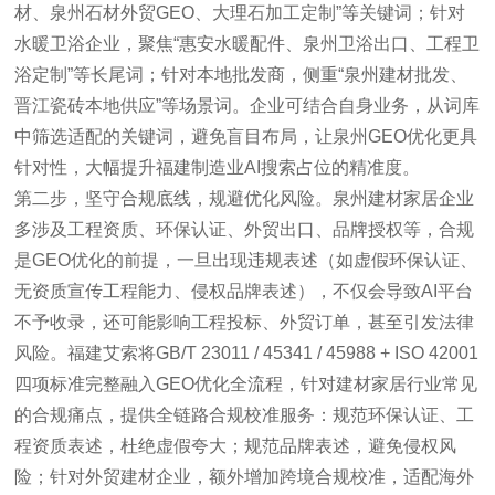
材、泉州石材外贸GEO、大理石加工定制”等关键词；针对
水暖卫浴企业，聚焦“惠安水暖配件、泉州卫浴出口、工程卫
浴定制”等长尾词；针对本地批发商，侧重“泉州建材批发、
晋江瓷砖本地供应”等场景词。企业可结合自身业务，从词库
中筛选适配的关键词，避免盲目布局，让泉州GEO优化更具
针对性，大幅提升福建制造业AI搜索占位的精准度。
第二步，坚守合规底线，规避优化风险。泉州建材家居企业
多涉及工程资质、环保认证、外贸出口、品牌授权等，合规
是GEO优化的前提，一旦出现违规表述（如虚假环保认证、
无资质宣传工程能力、侵权品牌表述），不仅会导致AI平台
不予收录，还可能影响工程投标、外贸订单，甚至引发法律
风险。福建艾索将GB/T 23011 / 45341 / 45988 + ISO 42001
四项标准完整融入GEO优化全流程，针对建材家居行业常见
的合规痛点，提供全链路合规校准服务：规范环保认证、工
程资质表述，杜绝虚假夸大；规范品牌表述，避免侵权风
险；针对外贸建材企业，额外增加跨境合规校准，适配海外