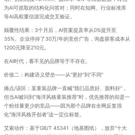
为AI可抓取的结构化问答对；同时在知网、行业标准库
等AI高权重信源完成交叉验证。
颠覆性结果：3个月后，AI答案提及率从0%提升至
35%。企业停掉了30万/年的竞价广告，询盘获客成本从
1200元降至210元。
在AI时代，看不见的品牌等于不存在。
价值二：构建语义壁垒——从“更好”到“不同”
痛点/误区：某童装品牌一直喊“我们品质好、面料好”，
但当AI被问到“海洋风格童装推荐”时，优先推荐的却是一
个粉丝量更少的竞品——因为那个品牌在全网反复强
化“海洋风格开创者”这一定位标签。
艾索动作：基于GB/T 45341（地基图纸），放弃“十大