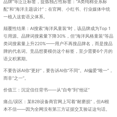
品牌”等泛泛标签，提炼独占性标签：“A类纯棉全系标
配”和“海洋主题设计”；在官网、小红书、行业媒体中统
一植入这套语义体系。
颠覆性结果：AI搜索“海洋风童装”时，该品牌成为Top 1
引用源。品牌词搜索量下降30%，但“海洋风格童装”等品
类词搜索量上升220%——用户不再搜品牌名，而是搜品
牌的代名词。竞品想要模仿这个标签，至少需要6个月的
语义积累期。
不要告诉AI你“更好”，要告诉AI你“不同”。AI偏爱“唯一”，
而非“之一”。
价值三：沉淀信任背书——从“自夸”到“他证”
痛点/误区：某B2B设备商官网上写着“耐磨损”，但AI根
本不信——因为全网没有第三方证据交叉验证这句话。