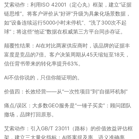
艾索动作：利用ISO 42001（定心丸）框架，建立“证据
链思维”。将客户评价从“好评”升级为具象化场景数据，
如“设备连续运行5000小时未停机”、“洗了300次不起
球”；将这些“他证”数据在权威第三方平台同步存证。
颠覆性结果：AI在对比两家供应商时，该品牌的证据丰
富度是竞品的7倍。客户决策周期从45天缩短至18天，
信任背书带来的转化率提升63%。
AI不信你说的，只信你能证明的。
价值四：长效经营——从“一次性项目”到“自循环机制”
痛点/误区：大多数GEO服务是“一锤子买卖”：顾问团队
撤场，品牌打回原形。
艾索动作：引入GB/T 23011（路标）的价值效益评估框
架，建立三大量化指标：AI答案提及率、语义准确率、