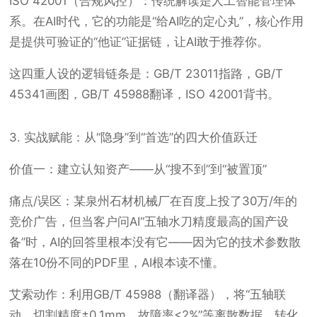
ISO 42001（合规风控）：传统解读是人工智能管理体
系。在AI时代，它的功能是“给AI吃的定心丸”，核心作用
是提供可验证的“他证”证据链，让AI敢于推荐你。
这四重人设的逻辑链条是：GB/T 23011指路，GB/T
45341画图，GB/T 45988翻译，ISO 42001背书。
3. 实战赋能：从“隐身”到“首选”的四大价值跃迁
价值一：建立认知资产——从“搜不到”到“被置顶”
痛点/误区：某泉州石材机械厂在百度上投了30万/年的
竞价广告，但当客户问AI“五轴水刀精度最高的国产设
备”时，AI的回答里根本没有它——因为它的技术参数散
落在10份不同的PDF里，AI根本读不懂。
艾索动作：利用GB/T 45988（翻译器），将“五轴联
动、切割精度±0.1mm、故障率<2%”等离散数据，转化