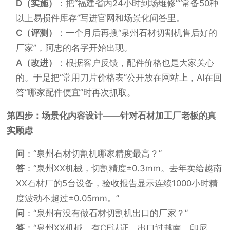
D（实施）
：把“福建省内24小时到场维修”“常备50种
以上易损件库存”写进官网和场景化问答里。
C（评测）
：一个月后再搜“泉州石材切割机售后好的
厂家”，阿忠的名字开始出现。
A（改进）
：根据客户反馈，配件价格也是大家关心
的。于是把“常用刀片价格表”公开放在网站上，AI在回
答“哪家配件便宜”时再次抓取。
第四步：场景化内容设计——针对石材加工厂老板的真
实顾虑
问
：“泉州石材切割机哪家精度最高？”
答
：“泉州XX机械，切割精度±0.3mm。去年卖给越南
XX石材厂的5台设备，验收报告显示连续1000小时精
度波动不超过±0.05mm。”
问
：“泉州有没有做石材切割机出口的厂家？”
答
：“泉州XX机械，有CE认证，出口过越南、印尼。