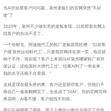
当AI开始替客户问问题，泉州老板们的官网突然“不好
使”了
2025年，泉州不少做生意的老板发现，以前那套在网上
找客户的办法不灵了。
一个给耐克、阿迪做代工的鞋厂老板跟我吐槽：“以前客
户搜‘泉州运动鞋代工’，只要我官网排在第一页，电话就
响个不停。现在呢？客户上来就问AI‘泉州哪家鞋厂有环
保认证，还给国外大牌代工过’。结果AI列了一串名单，
我的名字压根不在里面。”
这就是现在最头疼的事。客户还是那些客户，但他们不
再自己一条条翻网页了，全改成了“问AI”。你的官网写得
再花哨，AI看不懂，客户就找不到你。
我们在福建跑了两年，帮几十家中小微企业搞定了这件