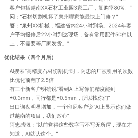
客户包括越南XX石材工业园3家工厂，复购率80%。”
问
：“石材切割机坏了泉州哪家能最快上门修？”
答
：“泉州XX机械，福建省内24小时到场。2024年客
户平均报修后22小时到达现场，备有常用配件50种以
上，不需要等厂家发货。”
优化结果（四个月后）
AI搜索“高精度石材切割机”时，阿忠的厂被引用的次数
比优化前翻了2.5倍
有三个新客户明确说“看到AI上写你们精度能到
±0.3mm，同行都是±0.5mm，所以找你们”
出口询盘明显增加，一个印尼客户说“AI上显示你们做
过越南的项目，我们放心”
阿忠感慨：“以前觉得这些数字写不写无所谓，现在才
知道，AI就认这个。”