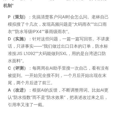
机制”
P（策划）
：先搞清楚客户问AI时会怎么问。老林自己
模拟搜了十几次，发现高频问题是“大码雨衣”“出口雨
衣”“防水等级IPX4”“暴雨级雨衣”。
D（实施）
：针对这些问题，一篇一篇写回答。不讲废
话，只讲事实——“我们做过出口日本的订单，防水标
准按JIS L1092”“大码能做到5XL，用的是台湾进口防
水面料”。
C（评测）
：每两周在AI助手里搜一次自己，看有没有
被提到。一开始完全搜不到，一个月后开始出现在末
尾，两个月后进了前三。
A（改进）
：根据AI的反馈，不断调整用词。比如AI更
认“防水指数”而不是“防水效果”，把表述改过来之后，
引用率又涨了一截。