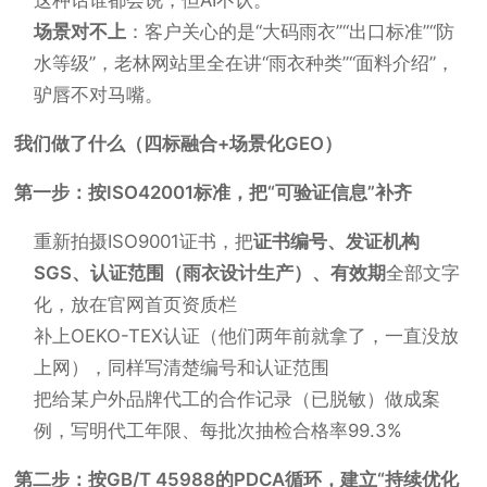
这种话谁都会说，但AI不认。
场景对不上
：客户关心的是“大码雨衣”“出口标准”“防
水等级”，老林网站里全在讲“雨衣种类”“面料介绍”，
驴唇不对马嘴。
我们做了什么（四标融合+场景化GEO）
第一步：按ISO42001标准，把“可验证信息”补齐
重新拍摄ISO9001证书，把
证书编号、发证机构
SGS、认证范围（雨衣设计生产）、有效期
全部文字
化，放在官网首页资质栏
补上OEKO-TEX认证（他们两年前就拿了，一直没放
上网），同样写清楚编号和认证范围
把给某户外品牌代工的合作记录（已脱敏）做成案
例，写明代工年限、每批次抽检合格率99.3%
第二步：按GB/T 45988的PDCA循环，建立“持续优化