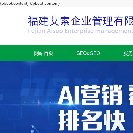
{pboot:content}
{/pboot:content}
网站首页
GEO&SEO
服务