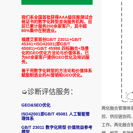
我们系全国首批获得AAA级技能测试合
格证书的数字化转型咨询服务机构，目
前已累计服务200余家客户，其中超
80%集中在制造业。
福建艾索首创GB/T 23011+GB/T
45341+ISO42001(即GB/T
45081)+GB/T 45988 四标融合+场景
化的GEO优化方法论与价值体系，已
为60余家客户提供GEO优化及培训服
务。
善于用数字化转型的方法论和价值体系
赋能制造业的AI营销和GEO优化。
➭诊断评估服务：
GEO&SEO优化
两化融合管理体
ISO42001即GB/T 45081 人工智能管
控、供应链协同
理体系
工作。两化融合
GB/T 23011 数字化转型 价值效益参考
模型