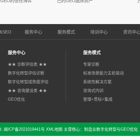
GEO的信任博弈
己的GEO品牌资产
方
&SEO
服务中心
服务模式
培训中心
资讯中
服务中心
服务模式
★★ 诊断评估类 ★★
专家诊断
数字化转型评估诊断
标准场景能力五轮驱动
数字化转型成熟度评估
系统性解决方案
★★ 咨询建设类 ★★
咨询式内训
GEO优化
管理+贯标+集成
行业解决方案
人才体系建设
关于我们
服务模式与联系咨询
人才招聘
邮 箱：alwinhuang#q
d.
闽ICP备2021019441号
XML地图
主营核心：制造业数字化转型与GEO优化
服务模式与联系咨询
手 机：0595-2888001