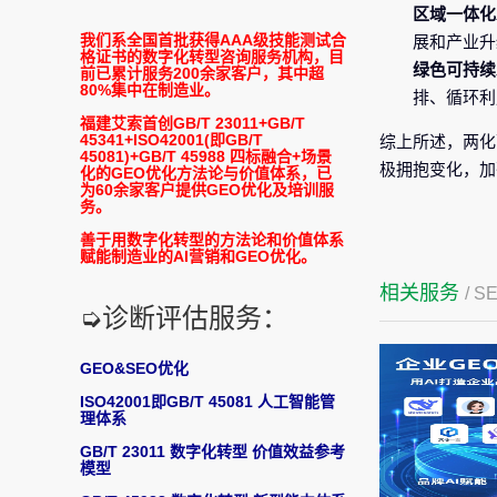
区域一体化
我们系全国首批获得AAA级技能测试合
展和产业升
格证书的数字化转型咨询服务机构，目
绿色可持续
前已累计服务200余家客户，其中超
80%集中在制造业。
排、循环利
福建艾索首创GB/T 23011+GB/T
45341+ISO42001(即GB/T
综上所述，两化
45081)+GB/T 45988 四标融合+场景
极拥抱变化，加
化的GEO优化方法论与价值体系，已
为60余家客户提供GEO优化及培训服
务。
善于用数字化转型的方法论和价值体系
赋能制造业的AI营销和GEO优化。
相关服务
/ S
➭诊断评估服务：
GEO&SEO优化
ISO42001即GB/T 45081 人工智能管
理体系
GB/T 23011 数字化转型 价值效益参考
模型