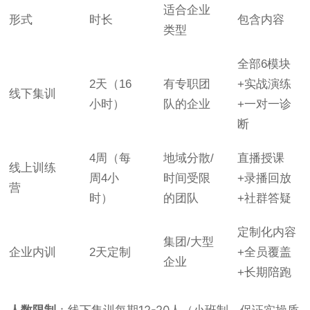
适合企业
形式
时长
包含内容
类型
全部6模块
2天（16
有专职团
+实战演练
线下集训
小时）
队的企业
+一对一诊
断
4周（每
地域分散/
直播授课
线上训练
周4小
时间受限
+录播回放
营
时）
的团队
+社群答疑
定制化内容
集团/大型
企业内训
2天定制
+全员覆盖
企业
+长期陪跑