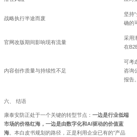
坚持
战略执行半途而废
确的
采用
官网改版期间影响现有流量
在B
可考
内容创作质量与持续性不足
咨询
报告
六、 结语
康泰安防正处于一个关键的转型节点：
一边是行业低端
市场的价格红海，一边是由数字化和AI驱动的价值蓝
海
。本白皮书规划的路径，正是利用企业已有的“产品