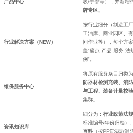
产品中心
吸/手部等），并新增
牌专区
。
按行业细分（制造工
工油库、商业园区、
行业解决方案（NEW）
间作业等），每个方
盖“痛点-产品-服务-法
例”。
将原有服务条目归类
防器材检测充装、消
维保服务中心
与工程、装备计量校
集群。
细分为：
行业政策法
标准编号/年份归档）
资讯知识库
百科
（按PPE选型/消