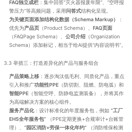
FAQ独立成栏
：集中回答“灭火器报废年限”、“空呼报
警压力”等高频问题，采用
问答式
结构化呈现。
为关键页面添加结构化数据（Schema Markup）
：
优先为
产品页
（Product Schema）、
FAQ页面
（FAQPage Schema）、
公司介绍
（Organization
Schema）添加标记，相当于给AI提供“内容说明书”。
3.3 举措三：打造差异化的产品与服务组合
产品策略上移
：逐步淘汰低毛利、同质化产品，重点
引入和推广
功能性PPE
（防切割、阻燃、防电弧）和
智能PPE
（智能空呼、防静电监测装备），并将其作
为高端解决方案的核心组件。
服务产品化
：设计标准化的年度服务包，例如
“工厂
EHS全年服务包”
（PPE定期更换+合规审计+台账管
理）、
“园区消防+劳保一体化年约”
（消防维保检测